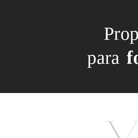
Pro
para
f