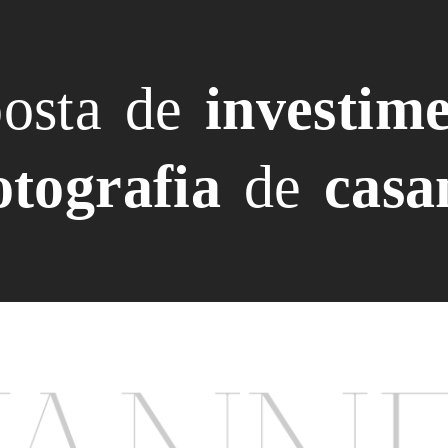
posta de
investim
otografia
de
casa