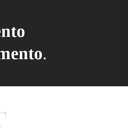
ento
mento
.