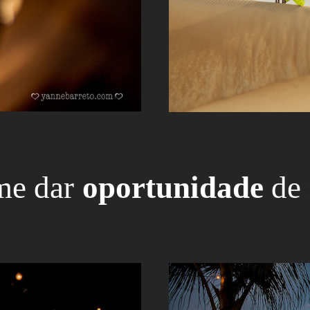
me dar
oportunidade
de