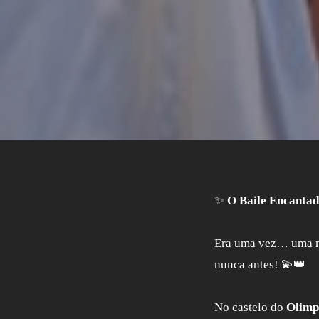
✨
O Baile Encanta
Era uma vez… uma no
nunca antes! 💫👑
No castelo do
Olimp