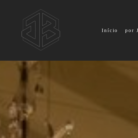
Início
por 