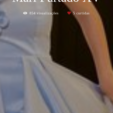
854
visualizações
5
curtidas