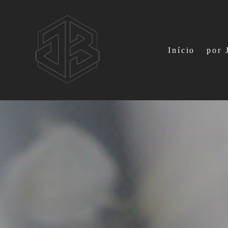
Início
por 