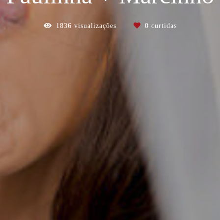
1836
visualizações
0
curtidas