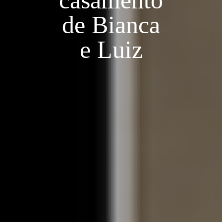
casamento
de Bianca
e Luiz