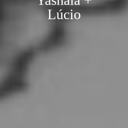
Yasnaia +
Lúcio