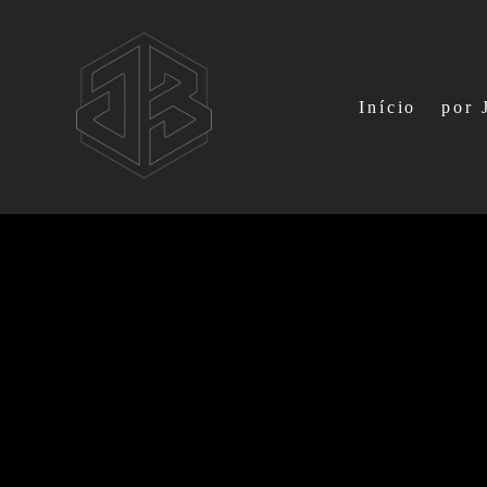
Início
por 