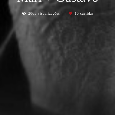
2065
visualizações
10
curtidas