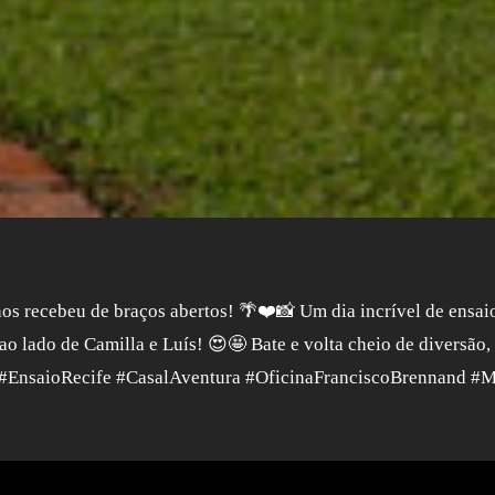
os recebeu de braços abertos! 🌴❤️📸 Um dia incrível de ensai
o lado de Camilla e Luís! 😍🤩 Bate e volta cheio de diversão,
 #EnsaioRecife #CasalAventura #OficinaFranciscoBrennand 