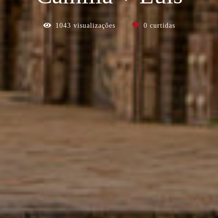
1043
visualizações
0
curtidas