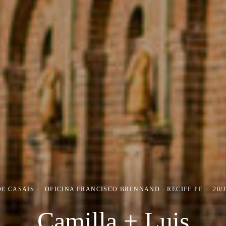
DE CASAIS
OFICINA FRANCISCO BRENNAND - RECIFE PE
20/
Camilla + Luis