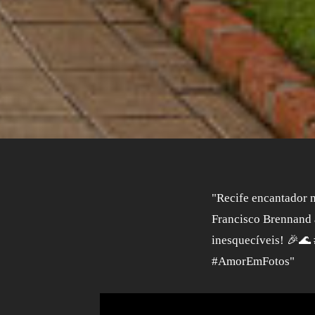
"Recife encantador n
Francisco Brennand a
inesquecíveis! 🎉
#AmorEmFotos"