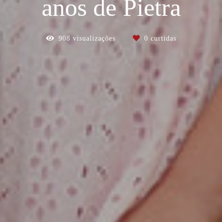
anos de Pietra
908
visualizações
0
curtidas