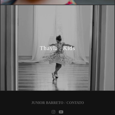
Thayla | Kids
JUNIOR BARRETO
/
CONTATO