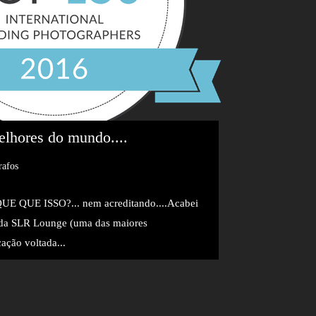
elhores do mundo....
rafos
E ISSO?... nem acreditando....Acabei
 da SLR Lounge (uma das maiores
ção voltada...