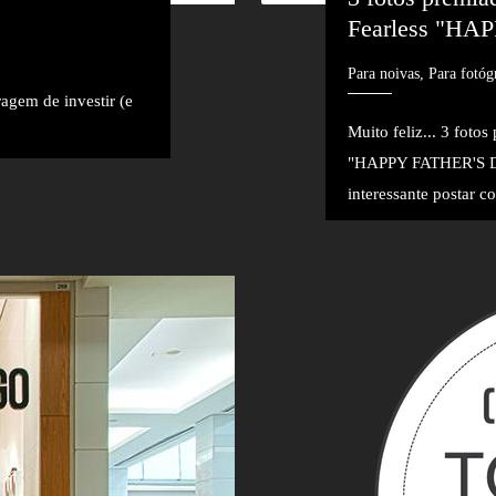
Fearless "HA
Para noivas, Para fotóg
agem de investir (e
Muito feliz... 3 foto
"HAPPY FATHER'S DA
interessante postar co